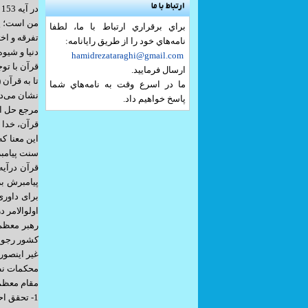
ارتباط با ما
د
من است؛ پس 
براي برقراري ارتباط با ما، لطفا
تفرقه و اخ
نامه‌هاي خود را از طريق رايانامه:
دنیا و شیوه
hamidrezataraghi@gmail.com
قرآن با تو
ارسال فرماييد.
ما در اسرع وقت به نامه‌هاي شما
نشان می‌‌د
پاسخ خواهيم داد.
مرجع حل ا
قرآن، خدا 
این معنا که
سنت پیامبر
پیامبرش بر
اولوالامر درحل
کشور رجوع 
غیر اینصور
محکمات نظ
مقام معظم 
1- تحقق احکام اسلامی ولو به صورت تدریجی