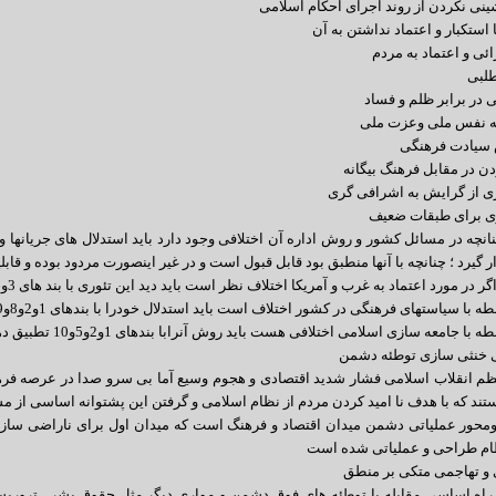
چنانچه در مسائل کشور و روش اداره آن اختلافی وجود دارد باید استدلال های جریانها 
ر گیرد ؛ چنانچه با آنها منطبق بود قابل قبول است و در غیر اینصورت مردود بوده و قابل
در مورد اعتماد به غرب و آمریکا اختلاف نظر است باید دید این تئوری با بند های 3و6و9 همخوانی دارد یا نه ؟
ه با سیاستهای فرهنگی در کشور اختلاف است باید استدلال خودرا با بندهای 1و2و8و9 تطبیق دهند .
ه با جامعه سازی اسلامی اختلافی هست باید روش آنرابا بندهای 1و2و5و10 تطبیق دهند .
 خنثی سازی توطئه دشمن
 انقلاب اسلامی فشار شدید اقتصادی و هجوم وسیع آما بی سرو صدا در عرصه فرهن
ند که با هدف نا امید کردن مردم از نظام اسلامی و گرفتن این پشتوانه اساسی از م
دومحور عملیاتی دشمن میدان اقتصاد و فرهنگ است که میدان اول برای ناراضی سازی
ظام طراحی و عملیاتی شده است
 و تهاجمی متکی بر منطق
اه اساسی مقابله با توطئه های فوق دشمن و مواری دیگر مثل حقوق بشر , تروریس