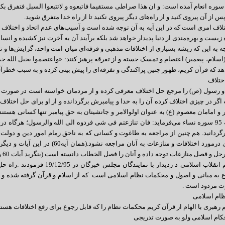
ر آیه 153 سوره انعام آمده است: و ان هذا صراطی مستقیما فاتبعوه و لاتتبعوا السبل فتفر
از آن پیروی کنید و از راه‌های دیگر پیروی نکنید تا از راه خدا متفرق شوید.
تلاف امری است که در این آیه به آن توجه شده است و آسیب‌های عدم اتحاد و اختلاف ر
 زیست و بهره‌مندی از دنیا پدیدار خواهد شد بلکه برآیند آن به آخرت نیز کشیده و انسان
جه به این که ریشه بسیاری از اختلافات مذهبی و فرقه‌ای میان امت واحد، گرایش‌ها
هد که قرآن کریم، ظهور چنین پراکندگی و تفرقه‌ای را پیش بینی کرده و به سبب خطرآ
ختلاف
و رسول (ص) را مرجع حل اختلاف معرفی کرده و از مردمان خواسته است در صورت اخ
 اگر در چیزی اختلاف کرده آن را به خدا و پیامبرش برگردانده و از او برای حل اختلاف ی
 و امامان معصوم (ع) به عنوان اولوالامر و جانشینان به حق پیامبر تنها کسانی هست
قرآن درآیه 95 سوره نساء می‌‌فرماید: فان تنازعتم فی شی فردوه الی الله والرسول؛ هرگ
گردانید. هم چنین از مراجعه به طاغوت و کسانی که به ناحق زمام امور دین و دولت 
برای داوری درمورد اختلافات و منازعات ب
 و فصل منازعات توجه داده و آنان را فصل الخطاب دانسته است (بنگرید آیات 60 و 56 سوره نساء و نیز بقره آیه 213)
رهبر معظم انقلاب اسلامی د ردیدار
به مبانی و اصول و محکمات نظام اسلامی است که از اسلام و قرآن گرفته شده و است
ت مردود است .
ام اسلامی
رهبری با الهام از قرآن کریم محکمات نظام را که قابل رجوع برای رفع اختلافات هستن