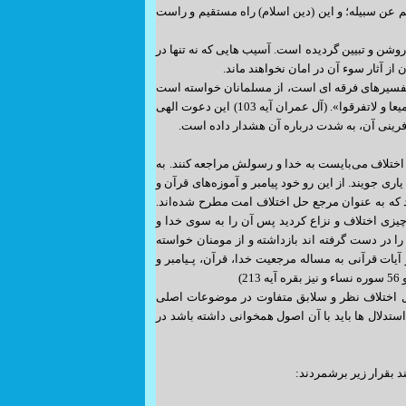
ق بکم عن سبیله؛ و این (دین اسلام) راه مستقیم و راست
وشن و تبیین گردیده است. آسیب هایی که نه تنها در
 از آثار سوء آن در امان نخواهند ماند.
 و تفسیرهای فرقه ای است، از مسلمانان خواسته است
تا به قرآن (اسلام، پیغمبر) اعتصام و تمسک جسته و از تفرقه پرهیز کنند: «واعتصموا بحبل الله جمیعا و لاتفرقوا». (آل عمران آیه 103) این دعوت الهی
فرینی آن، به شدت درباره آن هشدار داده است.
تلاف می‌‌بایست به خدا و رسولش مراجعه کنند. به
اری جویند. از این رو خود پیامبر و آموزه‌های قرآن و
ند که به عنوان مرجع حل اختلاف امت مطرح شده‌اند.
اه درچیزی اختلاف و نزاع کردید پس آن را به سوی خدا و
را در دست گرفته اند بازداشته و از مومنان خواسته
ه آنان مراجعه نشود.(همان آیه60) در این آیات و دیگر آیات قرآنی به مساله مرجعیت خدا، قرآن، پـیامبر و
 با نمایندگان مجلس خبرگان در 19/12/95 فرمودند :راه حل اختلاف نظر و سلابق متفاوت در موضوعات اصلی
دلال ها باید با آن اصول همخوانی داشته باشد در
د بقرار زیر برشمردند: