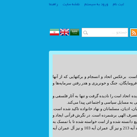
ثبت نام
ورود به سیستم
نقشه سایت
راهنما
www.SiteSaz.ir
. برعکس اتحاد و انسجام و برکتهایی که از آنها
www.SiteSaz.ir
ومایگان، جنگ و خونریزی و هدر رفتن سرمایه‌ها و
ه اتحاد امت را نادیده گرفت و تنها به آثار فلسفی و
گی به مسایل سیاسی و اجتماعی پیدا می‌‌کند.
ان، ادیان، مسلمانان و نهاد خانواده تاکید شده است.
عی تصرف الهی برشمرده است. در نگرش قرآنی ایجاد و
یع دانسته شده و از امت خواسته شده تا با تمسک به
دین و آموزه‌های قرآن و روش و سنت پیامبر(ص) اتحاد و انسجام خود را حفظ و تحکیم کنند. (بقره آیه 213 و نیز آل عمران آیه 103 و نیز آل عمران آیه