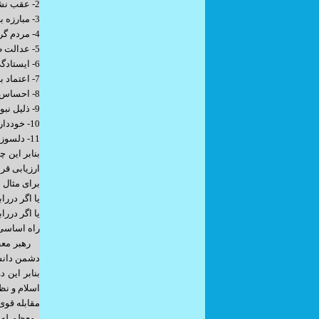
2- عقب نشینی نکردن از روند اجرای احکام اسلامی
3- مبارزه با استکبار و اعتماد نداشتن به آن
4- مردم گرائی و اعتماد به مردم
5- عدالت طلبی
6- ایستادگی در برابر ظلم و فساد
7- اعتماد به نفس ملی وعزت ملی
8- احساس سیادت فرهنگی
9- ذلیل نبودن در مقابل فرهنگ بیگانه
10- خودداری از گرایش به اشرافی گری
11- دلسوزی برای طبقات ضعیف
بنابر این 
ارزیابی قرا
برای مثال اگر 
یا اگر دررابط
یا اگر دررابط
راه اساسی
رهبر معظم
دشمن دانست
بنابر این 
اسلام و ن
مقابله قوی
معظم له ر