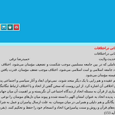
انی دراختلافات
د کارگر پلاک 14 واحد 3
انی دراختلافات
 بر حدیث ولایت حمیدرضا ترقی
info@yoursite.com : مدیریت
املی که در بین جامعه مسلمین موجب شکست و تضعیف مؤمنان می‌‌شود، اختلاف است
sales@sitesaz.ir : فروش
 جامعه اسلامی و امت اسلامی می‌‌شود، اختلاف موجب ضعف مؤمنان، قدرت یافتن فر
منه مؤمنان می‌‌شود.
Billing@sitesaz.ir : امور مالی
عقیده و هم رایی با یک دیگر متحد شوند، نمی‌توان ابعاد و آثار سیاسی و اجتماعی پدید
support@sitesaz.ir : پشتیبانی
اخلاقی آن اشاره کرد. از این روست که سخن گفتن از اتحاد و یا اختلاف ارتباط تنگاتن
اری از قرآن به مسئله اتحاد از دیدگاه اجتماعی آن نگریسته و بر اهمیت آن میان جهانی
develop@sitesaz.ir : برنامه نویسی
ت پدیده اتحاد به عنوان امتنان الهی دانسته شده و پیوند میان دل‌های مومنان را نو
graphic@sitesaz.ir : گرافیک
گانگی و هم دلیلی و همرایی در میان مومنان، به علت ارسال پیامبران و عمل به شرا
ماهنگی لازم را به عمل آورید. ساعت مراجعه
design@sitesaz.ir : طراحی سایت