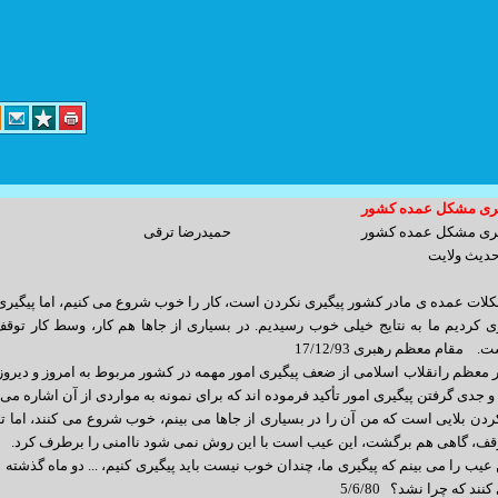
یری مشکل عمده کشور
د کارگر پلاک 14 واحد 3
پیگیری مشکل عمده کشور حمیدرضا ترقی
دیث ولایت
info@yoursite.com : مدیریت
sales@sitesaz.ir : فروش
لات عمده ی مادر کشور پیگیری نکردن است، کار را خوب شروع می کنیم، اما پیگیری ل
 کردیم ما به نتایج خیلی خوب رسیدیم. در بسیاری از جاها هم کار، وسط کار تو
Billing@sitesaz.ir : امور مالی
مقام معظم رهبری 17/12/93
support@sitesaz.ir : پشتیبانی
 معظم رانقلاب اسلامی از ضعف پیگیری امور مهمه در کشور مربوط به امروز و دیروز
 جدی گرفتن پیگیری امور تأکید فرموده اند که برای نمونه به مواردی از آن اشاره می 
develop@sitesaz.ir : برنامه نویسی
کردن بلایی است که من آن را در بسیاری از جاها می بینم، خوب شروع می کنند، اما 
graphic@sitesaz.ir : گرافیک
قف، گاهی هم برگشت، این عیب است با این روش نمی شود ناامنی را برطرف کرد. دیدار ب
ماهنگی لازم را به عمل آورید. ساعت مراجعه
ن عیب را می بینم که پیگیری ما، چندان خوب نیست باید پیگیری کنیم، ... دو ماه گذشت
design@sitesaz.ir : طراحی سایت
نند که چرا نشد؟ 5/6/80