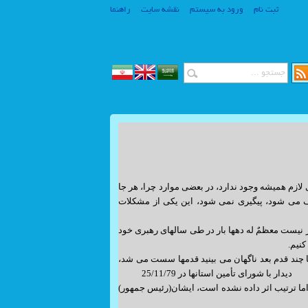
ثبت نام
ورود به سیستم
نقشه سایت
راهنما
www.SiteSaz.ir
www.SiteSaz.ir
ازم همیشه وجود ندارد، در بعضی موارد چرا، هر جا
قف می شود، پیگیری نمی شود، این یکی از مشکلات
 نیست معظمٌ له دهها بار در طی سالهای رهبری خود
کنیم.
تا چند قدم بعد ناگهان می بینید قدمها سست می شد،
ا شورای تأمین استانها در 25/11/79
ه اما ترتیب اثر داده نشده است، ایشان(رئیس جمهور)