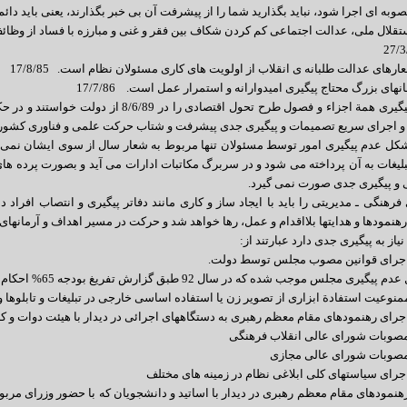
مصوبه ای اجرا شود، نباید بگذارید شما را از پیشرفت آن بی خبر بگذارند، یعنی باید دائم سئوا
ستقلال ملی، عدالت اجتماعی کم کردن شکاف بین فقر و غنی و مبارزه با فساد از وظ
ارهای عدالت طلبانه ی انقلاب از اولویت های کاری مسئولان نظام است. 17/8/85
نهای بزرگ محتاج پیگیری امیدوارانه و استمرار عمل است. 17/7/86
معظمٌ له پیگیری همة اجزاء و فصول طرح تحول ا
و اجرای سریع تصمیمات و پیگیری جدی پیشرفت و شتاب حرکت علمی و فناوری کشور را مورد 
شکل عدم پیگیری امور توسط مسئولان تنها مربوط به شعار سال از سوی ایشان نمی 
 تبلیغات به آن پرداخته می شود و در سربرگ مکاتبات ادارات می آید و بصورت پرده ه
 و پیگیری جدی صورت نمی گیرد.
 فرهنگی ـ مدیریتی را باید با ایجاد ساز و کاری مانند دفاتر پیگیری و انتصاب افراد
رهنمودها و هدایتها بلااقدام و عمل، رها خواهد شد و حرکت در مسیر اهداف و آرمانه
یاز به پیگیری جدی دارد عبارتند از:
مجلس موجب شده که در سال 92 طبق گزارش تفریغ بودجه 65% احکام بودجه توسط دولت یازدهم اجرا نشود.
ممنوعیت استفادة ابزاری از تصویر زن یا استفاده اساسی خارجی در تبلیغات و تابلوها و
 رهنمودهای مقام معظم رهبری در دیدار با اساتید و دانشجویان که با حضور وزرای