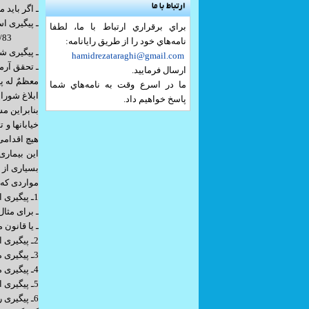
ارتباط با ما
ـ اگر باید 
ـ پیگیری ا
براي برقراري ارتباط با ما، لطفا
27/3/83
نامه‌هاي خود را از طريق رايانامه:
ـ پیگیری شع
hamidrezataraghi@gmail.com
ـ تحقق آرما
ارسال فرماييد.
ما در اسرع وقت به نامه‌هاي شما
ابلاغ شورا 
پاسخ خواهيم داد.
بنابراین م
خیابانها و
هیچ اقدامی
این بیماری
بسیاری از 
مواردی که ن
1ـ پیگیری اجرای قوانین مصوب مجلس توسط دولت.
ـ برای مثال عدم پیگیری 
ـ یا قانون 
2ـ پیگیری اجرای رهنمودهای مقام معظم رهبری به دستگاههای اجرائی در دیدار با هیئت دوات و کارگزاران نظام.
3ـ پیگیری مصوبات شورای عالی انقلاب فرهنگی
4ـ پیگیری مصوبات شورای عالی مجازی
5ـ پیگیری اجرای سیاستهای کلی ابلاغی نظام در زمینه های مختلف
6ـ پیگیری