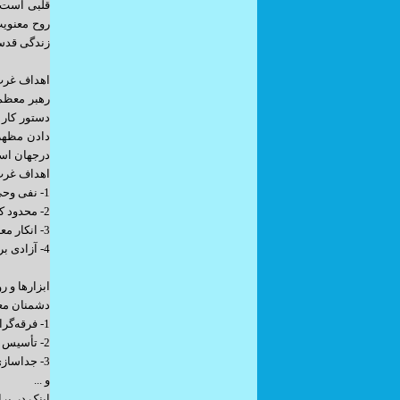
قلبی است، 
روح معنویت
زندگی قدسی
اهداف غرب 
دستور کار 
دادن مظهر 
درجهان اس
اهداف غرب 
1- نفی وحی و الهی بودن دستورات و قوانین اسلامی – قرآنی
2- محدود کردن اهداف زندگی به دنیا و مادیات و نفی هدفدار بودن آفرینش
3- انکار معاد و نفی عاقبت‌اندیشی
4- آزادی برای ظلم و بی عدالتی و سلطه و استعمار انسانها
ابزارها و 
دشمنان معن
1- فرقه‌گرایی و انحراف معنویت از مسیر صراط مستقیم آن
2- تأسیس سلفی و وهابیت بعنوان عامل مقابله با معنویت‌زدایی از ظاهر دینی
3- جدا‌سازی دین از معنویت و زمینه‌سازی برای فسق و گناه
و ...
اینک در بر