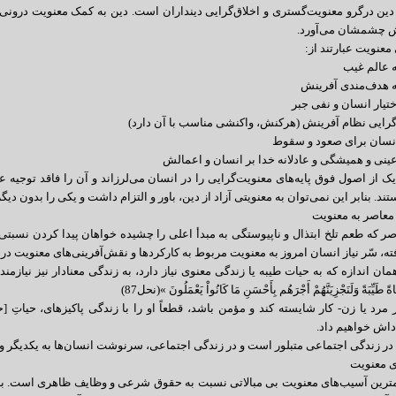
 دین درگرو معنویت‌گستری و اخلاق‌گرایی دینداران است. دین به کمک معنویت درونی ا
ش چشمشان می‌آورد.
معنویت عبارتند از:
ک از اصول فوق پایه‌های معنویت‌گرایی را در انسان می‌لرزاند و آن را فاقد توجیه 
ند. بنابر این نمی‌توان به معنویتی آزاد از دین، باور و التزام داشت و یکی را بدون
 معاصر به معنویت
ر که طعم تلخ ابتذال و ناپیوستگی به مبدأ اعلی را چشیده خواهان پیدا کردن نسبتی 
ته، سّر نیاز انسان امروز به معنویت مربوط به کارکردها و نقش‌آفرینی‌های معنویت د
ن اندازه که به حیات طیبه یا زندگی معنوی نیاز دارد، به زندگی معنا‌دار نیز نیازمند است. « مَنْ
حَيَاةً طَيِّبَةً وَلَنَجْزِيَنَّهُمْ أَجْرَهُم بِأَحْسَنِ مَا كَانُواْ يَعْمَلُونَ »(نحل87)
مرد یا زن- کار شایسته کند و مؤمن باشد، قطعاً او را با زندگى پاکیزه‏اى، حیاتِ [حق
اداش خواهیم داد.
در زندگی اجتماعی متبلور است و در زندگی اجتماعی، سرنوشت انسان‌ها به یکدیگر و
ی معنویت
ترین آسیب‌های معنویت بی مبالاتی نسبت به حقوق شرعی و وظایف ظاهری است. برخی