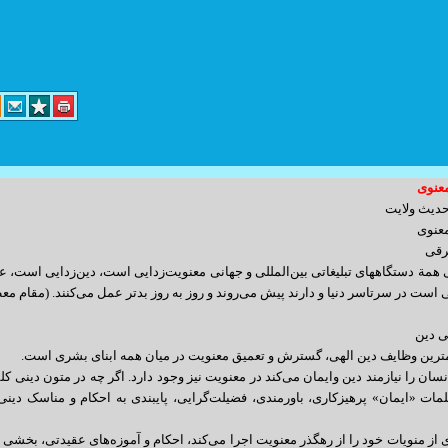
عنوی
د کارگر پلاک 14 واحد 3
دیث ولایت
عنوی
info@yoursite.com : مدیریت
رقی
sales@sitesaz.ir : فروش
همة دستگاههای تبلیغاتی بین‌المللی و جهانی معنویت‌زدایی است، دین‌زدایی است، 
ست در سرتاسر دنیا و دارند پیش می‌روند و روز به روز بدتر عمل می‌کنند. (مقام معظم رهبر
Billing@sitesaz.ir : امور مالی
support@sitesaz.ir : پشتیبانی
ی دین
ترین وظایف دین الهی، گسترش و تعمیق معنویت در میان همه ابنای بشری است.
develop@sitesaz.ir : برنامه نویسی
سان را نیازمند دین وایمان می‌کند در معنویت نیز وجود دارد. اگر چه در متون دینی کلم
graphic@sitesaz.ir : گرافیک
ات «ایمان» پرهیزکاری، باورمندی، فضیلت‌گرایی، پایبندی به احکام و مناسک دینی، 
ماهنگی لازم را به عمل آورید. ساعت مراجعه
design@sitesaz.ir : طراحی سایت
 از منویات خود را از رهگذر معنویت اجرا می‌کند، احکام و آموزه‌های عقیدتی، بخشی ا