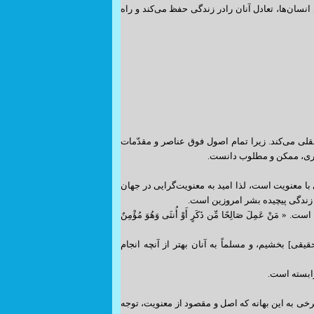
نسان‌ها، تعادل آنان رادر زندگی حفظ می‌کند و راه
عقلی می‌کند. زیرا تمام اصول فوق عناصر و مقدّمات
 دیگری، ممکن و مطلوب دانست.
با معنویت است، لذا امید به معنویت‌گرایی در جهان
ر زندگی پیچیده بشر امروزین است.
 عَمِلَ صَالِحًا مِّن ذَكَرٍ أَوْ أُنثَى وَهُوَ مُؤْمِنٌ
یقى‏] بخشیم، و مسلماً به آنان بهتر از آنچه انجام
ابسته است.
 به این بهانه که اصل و مقصود از معنویت، توجه