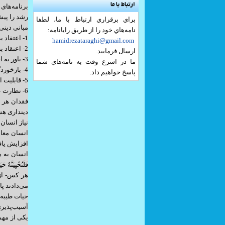
ارتباط با ما
برنامه‌های
رشد را پی
براي برقراري ارتباط با ما، لطفا
مبانی دینی 
نامه‌هاي خود را از طريق رايانامه:
1- اعتقاد به عالم غیب
hamidrezataraghi@gmail.com
2- اعتقاد به هدف‌مندی آفرینش
ارسال فرماييد.
3- باور به اختیار انسان و نفی جبر
ما در اسرع وقت به نامه‌هاي شما
4- بازخورد‌گرایی نظام آفرینش (هرکنش، واکنشی مناسب با آن دارد)
پاسخ خواهيم داد.
5- قابلیت انسان برای صعود و سقوط
6- نظارت عینی و همیشگی و عادلانه خدا بر انسان و اعمالش
فقدان هر ی
دینداری هست
نیاز انسان
انسان معاص
افزایش یاف
انسان به هما
فَلَنُحْيِيَنَّهُ 
هر کس- از 
می‌دادند پ
حیات طیبه 
آسیب‌پذیر
یکی از مهم