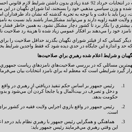
از آنجا كه در انتخابات خرداد 92 عدة زيادي بدون داشتن شرايط ل
ي شده و وزن سياسي مذهبي خود را بسنجند، لذا شوراي نگهبان در اين 
زيرا بايد با دقت و با توجه به تجربة گذشته كه نشان داد طرفداران ا
ولايت فقيه زاويه دارند و مي‌توانند مشكل‌ساز باشند بايد نسبت به ن
يشتري را بكار برد تا كشور دچار مشكل نشود. به همين خاطر فشار 
مزد خود را مي‌دهند بر افكار عمومي زياد شده تا هزينة رد صلاحيت نامزد
يگر كساني كه از فيلتر شوراي نگهبان بگذرند حداقل صلاحيت را برا
ه حد و اندازة اين جايگاه در حدي ديده شود كه فقط واجدين شرايط بخو
هبان
و
شرايط اعلام شده رهبري براي صلاحيت‌ها
همترين مسائلي كه در بررسي صلاحيت‌هاي نامزدهاي رياست جمهوري ب
ار گيرد شرايطي است كه معظم له براي نامزد انتخابات بيان مي‌فرماين
1.
رئيس جمهور بر اساس حكم تنفيذ دريافتي از رهبري در واقع ا
و دخل و تصرف در بيت‌المال و يا جابجا كردن آن مي‌شود و بدون 
حكومت بدهد.
2.
رئيس جمهور در واقع بازوي اجرايي ولايت فقيه در كشور براي 
است.
3.
هماهنگي و همگرايي رئيس جمهور با رهبري نظام بايد درحد اعلاء 
اين وقتي رهبري مي‌فرمايند رئيس جمهور بايد: