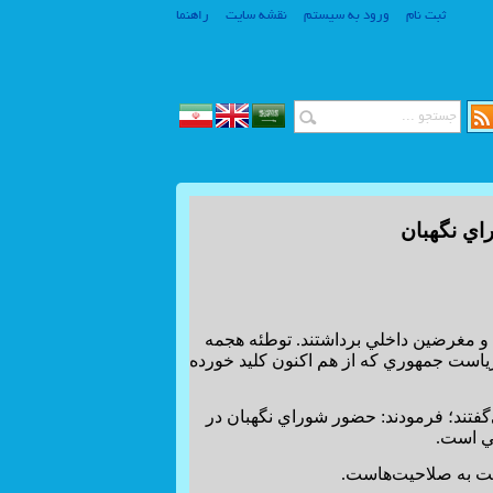
ثبت نام
ورود به سیستم
نقشه سایت
راهنما
www.SiteSaz.ir
اي نگهبان
www.SiteSaz.ir
 و مغرضين داخلي برداشتند. توطئه هجمه
ياست جمهوري كه از هم اكنون كليد خورده
‌گفتند؛ فرمودند: حضور شوراي نگهبان در
كي است.
ت به صلاحيت‌هاست.