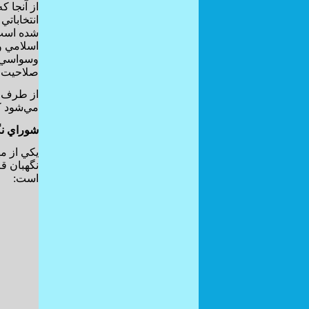
انتخابات
شده است، 
اسلامي و 
وسواسي ب
صلاحيت نا
از طرف د
مي‌شود ك
شوراي نگ
يكي از م
نگهبان قر
است: