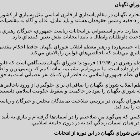
وراي نگهبان
ترم نگهبان در مقام پاسداري از قانون اساسي مثل بسياري از كشور
يات زمان باشند.
 نظارت تام و استصوابي بر انتخابات رياست جمهوري، خبرگان رهبري و
يت داوطلبان وابطال با تأييد انتخابات نقش تعيين كننده‌اي دارد.
مام خميني(ره) و رهبر معظم انقلاب شوراي نگهبان حافظ احكام مقدس
لتري مي‌دانند كه ناخالصي‌هاي قوانين را پالايش مي‌كند.
مقام معظم رهبري در 11/7/69 فرمودند؛ شوراي نگهبان دستگاهي
قرار داده است، ما نمي‌توانيم بنشينيم، تماشا كنيم كه رسمي‌ترين و اط
اي نظام جمهوري اسلامي به خاطر اين كه يك نفر عصباني است به حق يا 
م انقلاب شوراي نگهبان را صافي‌اي براي جلوگيري از ورود ناخالص‌ها
ه شوراي نگهبان را نفوذ در حاكميت و سقوط حكومت اسلامي دانستند.
ن شوراي نگهبان در بررسي صلاحيت نمايندگان مجلس و خبرگان و رياست 
 را سد كند.
 كسي كه مي‌گويد من صلاحيتم را در آسمان‌ها گرفته‌ام و نيازي به تأيي
ر همان آسمان زندگي كند نه در درون جامعة اسلامي.
 شوراي نگهبان در اين دورة از انتخابات