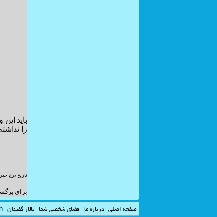
بايد اين 
را نداشته
تاريخ درج خبر: 92/02/15
براي برگش
صفحه اصلي
درباره ما
فضاي شخصي شما
تالار گفتمان
sh