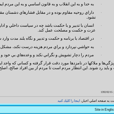
به خدا و به اين انقلاب و به قانون اساسي و به اين مردم ايم
·
داراي روحيه مقاوم بوده و در مقابل فشارهاي دشمنان مقاو
·
نشود.
انسان با تدبير و با حكمت باشد چه در سياست داخلي و ادا
·
عزت و حكمت و مصلحت عمل كند.
در اقتصاد با برنامه و حكمت و تدبير و نگاه بلند مدت وارد 
·
به حواشي نپردازد و براي مردم هزينه درست نكند، مشكل د
·
مردم را دچار تشويش و نگراني نكند و وعده‌هاي بي خود و ب
·
ويژگي‌ها و ملاكها در نامزدها مورد دقت قرار گرفته و كساني كه واجد
 و بايد رد شوند. اين انتظار مردم است تا مردم از بين افراد صالح، اصلح ر
13
ت به صفحه اصلي اخبار،
اينجا را كليك كنيد
Site in Engli