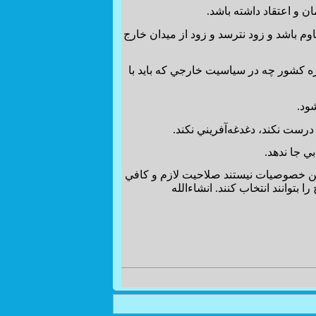
ان و اعتقاد داشته باشد.
م باشد و زود نترسد و زود از ميدان خارج
ره كشور چه در سياسيت خارجي كه بايد با
شود.
رست نكند، دغدغه‌آفريني نكند.
ي جا ندهد.
 اين خصوصيات نيستند صلاحيت لازم و كافي
ا بتوانند انتخاب كنند. انشاءالله