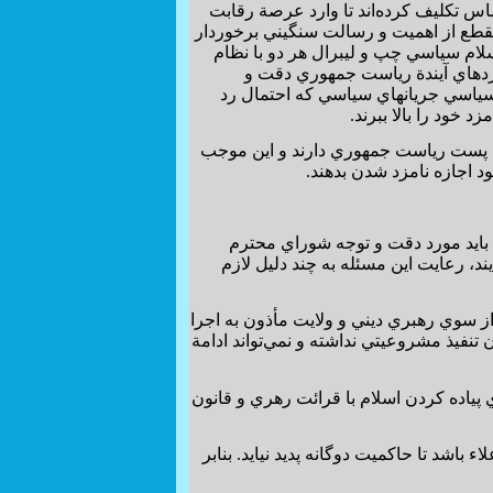
ازم قانوني احساس تكليف كرده‌اند تا وارد عرصة رقابت
مقطع از اهميت و رسالت سنگيني برخوردار
سلام سياسي چپ و ليبرال هر دو با نظام
امزدهاي آيندة رياست جمهوري دقت و
سياسي جريانهاي سياسي كه احتمال رد
 خود را بالا ببرند.
ي پست رياست جمهوري دارند و اين موجب
د اجازه نامزد شدن بدهند.
ايد مورد دقت و توجه شوراي محترم
د، رعايت اين مسئله به چند دليل لازم
ز سوي رهبري ديني و ولايت مأذون به اجرا
تنفيذ مشروعيتي نداشته و نمي‌تواند ادامة
پياده كردن اسلام با قرائت رهري و قانون
باشد تا حاكميت دوگانه پديد نيايد. بنابر