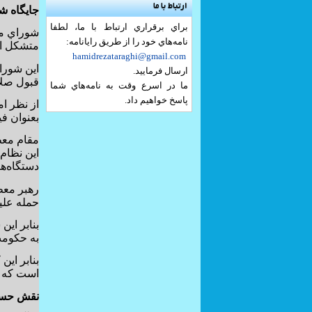
ارتباط با ما
جايگاه ش
براي برقراري ارتباط با ما، لطفا
شوراي مح
نامه‌هاي خود را از طريق رايانامه:
متشكل از 6 فقيه و شش حقوقدان هستند و بايد عادل، عالم و آگاه به مقتض
hamidrezataraghi@gmail.com
اين شورا
ارسال فرماييد.
قبول صلاح
ما در اسرع وقت به نامه‌هاي شما
پاسخ خواهيم داد.
از نظر ا
بعنوان في
اين نظام 
دستگاه‌ه
رهبر معظ
حمله علي
بنابر اي
به حكومت
بنابر اين
است كه د
نقش حساس