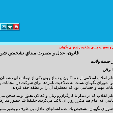
ل و بصیرت مبنای تشخیص شورای نگهبان
د کارگر پلاک 14 واحد 3
قانون، عدل و بصيرت مبناي تشخيص شور
info@yoursite.com : مدیریت
 حديث ولايت
sales@sitesaz.ir : فروش
 ترقي
Billing@sitesaz.ir : امور مالی
م انقلاب اسلامي از هم اكنون پرده از روي يكي از توطئه‌هاي دشمنان
 شوراي نگهبان نسبت به صلاحيت نامزدها براي شركت در انتخابات ر
support@sitesaz.ir : پشتیبانی
نكات مهم و حساسي بود كه معظم‌له آن را در نطفه خفه كردند.
develop@sitesaz.ir : برنامه نویسی
م انقلاب كه در ديدار با كارگران و زنان و فعالان بخش توليد سخن مي
graphic@sitesaz.ir : گرافیک
اسي كه امام هم مكرر روي آن تأكيد مي‌كردند حقيقتاً يك حضور مبار
ماهنگی لازم را به عمل آورید. ساعت مراجعه
design@sitesaz.ir : طراحی سایت
راي نگهبان، تشخيص يك عده انسانهاي عادل، بي طرف و بصير نسب