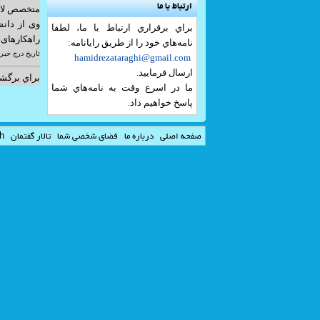
ارتباط با ما
متخصص لازم
وی از دان
براي برقراري ارتباط با ما، لطفا
راهکارهای 
نامه‌هاي خود را از طريق رايانامه:
تاريخ درج خبر: 04/02/22
hamidrezataraghi@gmail.com
ارسال فرماييد.
براي برگش
ما در اسرع وقت به نامه‌هاي شما
پاسخ خواهيم داد.
صفحه اصلي
درباره ما
فضاي شخصي شما
تالار گفتمان
sh