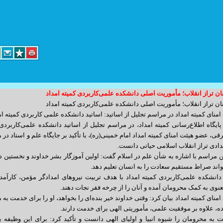
ان تراز انقلاب؛ مأموریت اصلی دانشکده علمی‌کاربردی کمیته امداد
د کارگر پلاک 14 واحد 3
ان تراز انقلاب؛ مأموریت اصلی دانشکده علمی‌کاربردی کمیته امداد
منای کمیته امداد در مراسم تجلیل از اساتید: اساتید دانشکده علمی کاربردی کمیته امد
info@yoursite.com : مدیریت
ایگاه اطلاع‌رسانی کمیته امداد، در مراسم تجلیل از اساتید دانشکده علمی‌کاربردی
sales@sitesaz.ir : فروش
قی، عضو هیئت امنای کمیته امداد امام خمینی(ره)، با تأکید بر جایگاه علم و استاد د
دادی تراز انقلاب اسلامی حیاتی دانست.
Billing@sitesaz.ir : امور مالی
ن مراسم با اشاره به شأن علم در اسلام گفت: اولین آموزگار بشر خداوند و نخستین 
support@sitesaz.ir : پشتیبانی
اند صراط مستقیم سعادت را به انسان تعلیم دهد.
دانشکده علمی‌کاربردی کمیته امداد با هدف تربیت نیروهای امدادگر مؤمن، کارآمد و 
develop@sitesaz.ir : برنامه نویسی
نوی به کمک محرومان آمده و آنان را از چرخه فقر نجات دهند.
graphic@sitesaz.ir : گرافیک
نای کمیته امداد بیان کرد: وقتی خداوند خیر بنده‌ای را بخواهد، او را برای خدمت به 
ماهنگی لازم را به عمل آورید. ساعت مراجعه
ه، علاوه بر موفقیت علمی، مأموریتی الهی برای خدمت دارند.
design@sitesaz.ir : طراحی سایت
به محرومان را شیوه انبیا و اولیای الهی دانست و تأکید کرد: برای این وظیفه بز