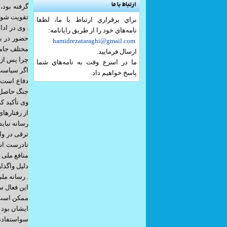
ارتباط با ما
گرفته بود،
تقویت شود 
براي برقراري ارتباط با ما، لطفا
. وی در ادا
نامه‌هاي خود را از طريق رايانامه:
حضور در ب
hamidrezataraghi@gmail.com
مختلف جامع
ارسال فرماييد.
چرا پس از پایان جنگ ۱۲ روزه، رسانه ملی 
ما در اسرع وقت به نامه‌هاي شما
اگر سیاست 
پاسخ خواهيم داد.
دفاع است. 
جنگ حاصل ش
وی تأکید ک
از رفتارها
رسانه نبای
ترقی در وا
نادرست اس
منافع ملی 
دلیل واگذا
. رسانه مل
این فعال س
ممکن است ب
ایشان بود 
سواستفاده