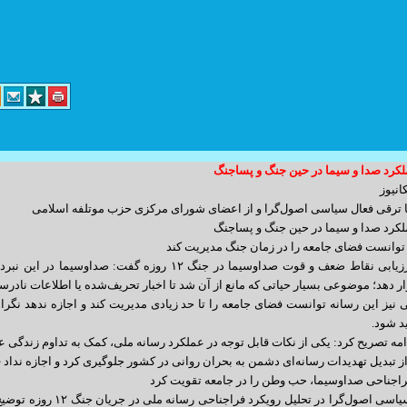
لکرد صدا و سیما در حین جنگ و پساجنگ
د کارگر پلاک 14 واحد 3
انیوز
 ترقی فعال سیاسی اصول‌گرا و از اعضای شورای مرکزی حزب موتلفه اسلامی
info@yoursite.com : مدیریت
لکرد صدا و سیما در حین جنگ و پساجنگ
sales@sitesaz.ir : فروش
وانست فضای جامعه را در زمان جنگ مدیریت کند
ترقی در ارزیابی نقاط ضعف و قوت صداوسیما در جنگ ۱۲ روز
Billing@sitesaz.ir : امور مالی
 دهد؛ موضوعی بسیار حیاتی که مانع از آن شد تا اخبار تحریف‌شده یا اطلاعات نادرست
support@sitesaz.ir : پشتیبانی
 نیز این رسانه توانست فضای جامعه را تا حد زیادی مدیریت کند و اجازه ندهد نگر
د شود.
develop@sitesaz.ir : برنامه نویسی
امه تصریح کرد: یکی از نکات قابل توجه در عملکرد رسانه ملی، کمک به تداوم زندگی ع
graphic@sitesaz.ir : گرافیک
از تبدیل تهدیدات رسانه‌ای دشمن به بحران روانی در کشور جلوگیری کرد و اجازه ندا
ماهنگی لازم را به عمل آورید. ساعت مراجعه
راجناحی صداوسیما، حب وطن را در جامعه تقویت کرد
design@sitesaz.ir : طراحی سایت
این فعال سیاسی اصول‌گرا 