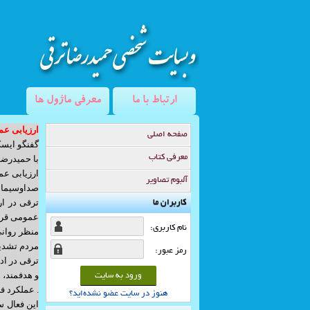
ارتباط با ما
معرفی ماژول ها
ارزیابی عم
صفحه اصلي
آدرس:
تهران خیابان شریعتی بالاتر از سه راه طالقانی خیابان جوا
گفنگو ایسک
معرفي كتاب
با حمیدرضا
تلفن واحد فروش
: 5-77635114-021
ارزیابی عم
آلبوم تصاوير
صداوسیما ت
تلفن واحد فروش
: 5-77635114-021
کاربران ما
عمومی قرار
فکس
: 5-77635114-021
نام كاربری:
منظر روانی
مردم تشدی
رمز عبور:
ترقی در اد
و هدفمند، 
لطفا جهت مراجعه به دفتر سایت ساز، قبلا ه
. عملکرد ف
هنوز در سایت عضو نشده‌اید؟
حضوری: (10 الی 12) و (14 الی 16)