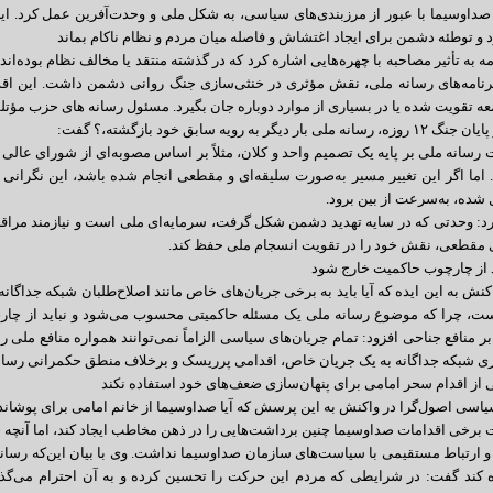
 صداوسیما با عبور از مرزبندی‌های سیاسی، به شکل ملی و وحدت‌آفرین عمل کرد. 
و توطئه دشمن برای ایجاد اغتشاش و فاصله میان مردم و نظام ناکام بماند
مه به تأثیر مصاحبه با چهره‌هایی اشاره کرد که در گذشته منتقد یا مخالف نظام بوده‌ان
رنامه‌های رسانه ملی، نقش مؤثری در خنثی‌سازی جنگ روانی دشمن داشت. این اق
ه تقویت شده یا در بسیاری از موارد دوباره جان بگیرد. مسئول رسانه های حزب مؤت
بار دیگر به رویه سابق خود بازگشته،؟ گفت:
رسانه ملی بر پایه یک تصمیم واحد و کلان، مثلاً بر اساس مصوبه‌ای از شورای عال
اما اگر این تغییر مسیر به‌صورت سلیقه‌ای و مقطعی انجام شده باشد، این نگرانی 
ده، به‌سرعت از بین برود.
رد: وحدتی که در سایه تهدید دشمن شکل گرفت، سرمایه‌ای ملی است و نیازمند مراقبت
ی مقطعی، نقش خود را در تقویت انسجام ملی حفظ کند.
د از چارچوب حاکمیت خارج شود
کنش به این ایده که آیا باید به برخی جریان‌های خاص مانند اصلاح‌طلبان شبکه جداگا
ت، چرا که موضوع رسانه ملی یک مسئله حاکمیتی محسوب می‌شود و نباید از چارچو
بر منافع جناحی افزود: تمام جریان‌های سیاسی الزاماً نمی‌توانند همواره منافع ملی ر
ری شبکه جداگانه به یک جریان خاص، اقدامی پرریسک و برخلاف منطق حکمرانی رسا
ی از اقدام سحر امامی برای پنهان‌سازی ضعف‌های خود استفاده نکند
یاسی اصول‌گرا در واکنش به این پرسش که آیا صداوسیما از خانم امامی برای پوشان
رخی اقدامات صداوسیما چنین برداشت‌هایی را در ذهن مخاطب ایجاد کند، اما آنچه خانم
و ارتباط مستقیمی با سیاست‌های سازمان صداوسیما نداشت. وی با بیان این‌که رسانه
 کند گفت: در شرایطی که مردم این حرکت را تحسین کرده و به آن احترام می‌گذا