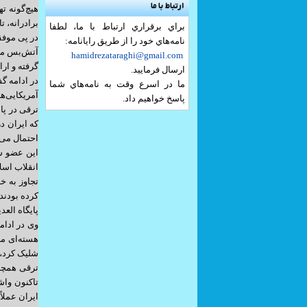
ارتباط با ما
هیچ‌گونه ت
برادرانه، ت
براي برقراري ارتباط با ما، لطفا
در پی موفق
نامه‌هاي خود را از طريق رايانامه:
آتش‌بس میا
hamidrezataraghi@gmail.com
گرفته و ار
ارسال فرماييد.
در ادامه گ
ما در اسرع وقت به نامه‌هاي شما
آمریکایی‌ه
پاسخ خواهيم داد.
ترقی در پا
که ایران د
احتمال می‌
این عضو شو
انقلاب اسل
تجاوز به 
کرده بودند.
پایگاه الع
وی در ادام
هسته‌ای ما
شلیک کرد، د
ترقی همچنی
تاکنون واش
ایران عملاً