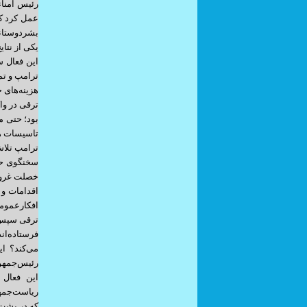
رئیس امناء
عمل کرد که
بشردوستان
یکی از نتا
این فعال س
ترامپ و تم
هزینه‌های ج
ترقی در واک
بود؛ حتی م
تاسیسات هس
ترامپ تلاش
سخنگوی حزب
خصلت غرورآ
اقدامات و 
افکارعمومی
ترقی سپس ب
فرستاده‌ان
می‌کند؟ ا
رئیس‌جمهور 
این فعال 
که در پشت 