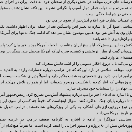
 رسانه های حزب موتلفه در بخش دیگری از سخنان خود، به دقت ایران در اجرای عمل
 نه مردم و نه دولت قطر دچار آسیب یا نگرانی نشوند. این نکته نشان‌دهنده مسئول
ه حتی در شرایط جنگی است.
یج عملیات بشارت فتح اعلام آتش‌بس از سوی ترامپ بود
یاسی اصول‌گرا با اشاره به تغییر لحن واشنگتن بعد از حمله ایران اظهار داشت: یک
ایل وی به آتش‌بس بود. همین موضوع نشان می‌دهد که ادامه جنگ نه‌تنها برای آمریکا،
بران‌ناپذیری داشته باشد.
نش به این پرسش که آیا پاسخ ایران متناسب با حمله آمریکا بود یا خیر بیان کرد: پاسخ 
ی‌توان گفت از نظر اثربخشی و کیفیت، ضربه‌ای که آمریکا متحمل شد، سنگین‌تر بود. ب
ته‌ای ما وارد کنند.
 می‌کند تا با دروغ، افکار عمومی را از اشتباهاتش منحرف کند
 موتلفه اسلامی در باره این که که چرا ترامپ درباره خسارات وارده به العدید مان
میز ترامپ دارد. وی شخصیتی به ‌شدت متکبر دارد و اصولاً پذیرای شکست نیست. از ا
پروژه‌هایی که آغاز کرده با شکست روبه‌رو شده‌اند، اما او همواره تلاش می‌کند این 
 جهان را از اشتباهات خود منحرف سازد.
ا اشاره به ادعای اخیر ترامپ درباره پیشنهاد آتش‌بس تصریح کرد: رئیس‌جمهور آمر
د تا درباره پایان جنگ مذاکره کنند. سؤال اینجاست که دقیقاً چه کسی از سوی ایرا
ین نوع دروغ‌پردازی‌های آشکار، به یکی از ویژگی‌های شناخته‌شده ترامپ تبدیل
تاریخ آمریکا می‌دانند.
سیاسی اصولگرا در ادامه با اشاره به کارنامه ضعیف ترامپ در عرصه تصمیم‌
ریاست‌جمهوری‌اش بیش از ۸۰ پروژه و دستور اجرایی را امضا کرده است اما تقریباً 
تصمیمات وی تدبیر و برنامه‌ریزی وجود ندارد. همین مسئله باعث شده بارها مجبور شو