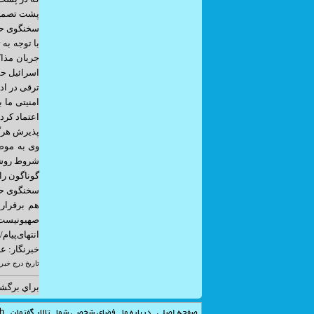
پشت تصمیما
سخنگوی حزب
با توجه به 
جریان مذاک
اسرائیل حم
ترقی در ادا
امنیتی ما 
اعتماد کرد
پذیرش هرگو
وی به موضع
شروط روشنی
گوناگون را
سخنگوی حزب
هم‌ برقرار
صهیونیست‌ها
انتهای‌پیام/
خبرنگار: ع
تاريخ درج خبر: 04/04/09
براي برگش
صفحه اصلي
درباره ما
فضاي شخصي شما
تالار گفتمان
sh