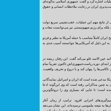
یات اشاره کرد و گفت: جمهوری اسلامی به‌گونه‌ای
یت‌پذیری ایران در رعایت ملاحظات انسانی و حقوق
ی از نتایج مهم این عملیات، عقب‌نشینی سریع دولت
 بلکه برای رژیم صهیونیستی نیز می‌توانست تبعات و
ایران کاملاً متناسب با حمله آمریکا به نطنز و فردو
ه این دلیل که آمریکایی‌ها نتوانستند آسیب جدی به
ند عین الاسد غلو می‌کند گفت: این رفتار، ریشه در
بتدای دوره ریاست‌جمهوری‌اش تاکنون تقریباً تمام
ناکامی‌ها را پنهان کند و با دروغ و تحریف واقعیت،
یکا مدعی شده است که ایران و اسرائیل نمایندگانی
ن به چنین مذاکراتی رفته است که وی این‌گونه ادعا
 شده است؛ تا جایی که بسیاری وی را دروغگوترین
گیری‌های اجرایی افزود: ترامپ از زمان آغاز
هیچ‌کدام از آن‌ها به نتیجه ملموسی نرسیده‌اند. این نشان می‌دهد
د با فریب و نمایش شکست‌های خود را پنهان کند.