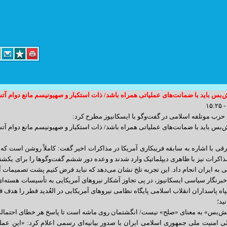
بس باید با ضمانت‌های عملیاتی همراه باشد/ ذات استکبار و صهیونیسم مانع دوام 
د کارگر پلاک 14 واحد 3
زب موتلفه اسلامی در گفت‌وگو با ایسکانیوز مطرح کرد:
info@yoursite.com : مدیریت
بس باید با ضمانت‌های عملیاتی همراه باشد/ ذات استکبار و صهیونیسم مانع دوام 
sales@sitesaz.ir : فروش
قی با اشاره به سابقه فریبکاری آمریکا در مذاکرات اخیر گفت: کاملاً روشن است که ن
Billing@sitesaz.ir : امور مالی
ذاکرات نیز با ظاهری دیپلماتیک وارد شدند و وعده دور ششم گفت‌وگوها را برای یکشنبه
support@sitesaz.ir : پشتیبانی
 به ایران انجام داد. این تجربه تلخ نشان می‌دهد که نباید فرض کنیم پشت تصمیمات آم
برنگار سیاسی ایسکانیوز، در پی تجاوز آشکار نیروهای آمریکایی به تأسیسات هسته‌ا
develop@sitesaz.ir : برنامه نویسی
 پاسداران انقلاب اسلامی پایگاه نظامی نیروهای آمریکایی در العُدید قطر را هدف قرا
graphic@sitesaz.ir : گرافیک
ید؛
ماهنگی لازم را به عمل آورید. ساعت مراجعه
‌بس» به معنای «صلح» نیست/ انگشتمان روی ماشه است تا پاسخ هر خطای احتمالی 
design@sitesaz.ir : طراحی سایت
 امنیت ملی جمهوری اسلامی ایران با صدور بیانیه‌ای رسمی اعلام کرد: «این عم