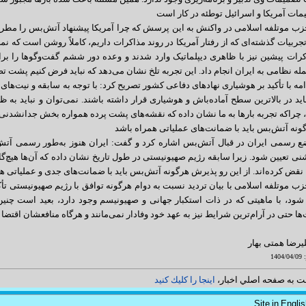
ت آمریکا و اسرائیل توطئه‌ در کار است
 موتلفه اسلامی در واکنش به این پرسش که چرا آمریکا پیشنهاد آتش‌بس را مطرح کر
تجربیات گذشته‌ای که از رفتار آمریکا در روند مذاکرات داریم، کاملاً روشن است که نمی
رات پیشین نیز با ظاهری دیپلماتیک وارد شدند و وعده دور ششم گفت‌وگوها را برای
له نظامی به ایران انجام داد. این تجربه تلخ نشان می‌دهد که نباید فرض کنیم پشت تص
مه با تأکید بر هوشیاری نهادهای دفاعی کشور تصریح کرد:‌ با توجه به سابقه و نیت‌های 
باید در بالاترین سطح آماده‌باش و هوشیاری قرار داشته باشند. نمی‌توان و نباید به 
، چراکه تجربه بارها به ما نشان داده که نقشه‌های پشت پرده همواره بخش جدانشدن
نه آتش‌بس باید با ضمانت‌های عملیاتی همراه باشد
 رسمی ایران در قبال آتش‌بس اشاره کرد و گفت:‌ ایران هنوز به‌طور رسمی آتش‌بس 
 تعیین شود. زیرا سابقه رژیم صهیونیستی در طول تاریخ نشان داده که آن‌ها هیچ‌گاه ب
 نقض کرده‌اند. از این رو پذیرش هرگونه آتش‌بس باید با ضمانت‌های جدی و عملیاتی ه
 موتلفه اسلامی با بیان تردید نسبت به دوام هرگونه توافق با رژیم صهیونیستی تأک
 شود، با ماهیتی که در ذات استکبار جهانی و صهیونیسم وجود دارد، بعید است چنی
 حتی در آرام‌ترین شرایط نیز به عهد خود وفادار نمی‌مانند و هرگاه منافعشان اقتضا کند
لیرضا همتی بهار
14
ت به صفحه اصلي اخبار،
اينجا را كليك كنيد
Site in Engli