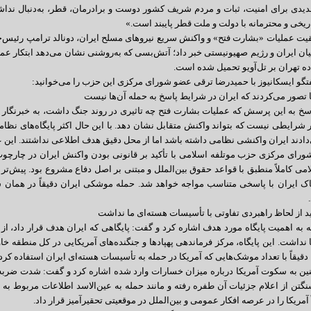
هدیدی برای امنیت، ثبات و مردم شریف کشور دوست و برادرمان، قطر، به‌دنبال ندا
اریخی و محترمانه با دولت و ملت قطر پایبند است.»
یت عملیات «بشارت فتح» و واکنش سریع نیروهای مسلح ایران، دونالد ترامپ رئیس‌جم
ن ایران و رژیم صهیونیستی خبر داد؛ آتش‌بسی که به‌روشنی نشان می‌دهد ابتکار عمل
اده تهران بر تل‌آویو تحمیل شده است.
فتگو ایسکانیوز با حمیدرضا ترقی عضو شورای مرکزی این حزب را می‌خوانید:
ا تصور می‌کردند که ایران در شرایط پاسخ به حمله آن‌ها نیست
سخ به این پرسش که عملیات بشارت فتح چه تاثیری در روند جنگ داشت، به خبرنگار س
ر شرایطی نیست که بتواند واکنش متقابل نشان دهد. با این حال اکثر پایگاه‌های نظامی
دادند ایران واکنشی نظامی داشته باشد اما از محل دقیق هدف اطلاعی نداشتند. این ع
رای مرکزی حزب موتلفه اسلامی با تأکید بر قانونی بودن واکنش ایران در چارچوب ح
امی کاملاً منطبق با قواعد حقوق بین‌الملل و مبتنی بر اصل دفاع مشروع بود. پیش‌تر
خاک ایران با پاسخی متناسب مواجه خواهد شد. حمله موشکی ایران دقیقاً در هما
دید از لحاظ راهبردی تفاوتی با تأسیسات هسته‌ای ما نداشت
ه به اهمیت پایگاه مورد هدف اشاره کرد و گفت: پایگاهی که ایران هدف قرار داد، ا
 نداشت. این پایگاه، مرکز فرماندهی پهپادها و جنگنده‌های آمریکایی در کل منطقه 
قیقاً با تعداد موشک‌هایی که آمریکا در حمله به تأسیسات هسته‌ای ایران استفاده کرد ب
ن به سکوت آمریکا درباره میزان خسارات وارد شده اشاره کرد و گفت: شدت ضربه‌ای 
نگتن از اعلام جزئیات آن طفره رفته و مانند حمله به عین‌الاسد اطلاعات مربوط ب
 آمریکا را در عرصه افکار عمومی و بین‌الملل در موقعیتی تحقیرآمیز قرار داد.