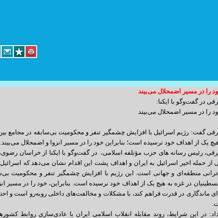
د را در مسیر اضمحلال می‌بیند
د کارگر پلاک 14 واحد 3
ی در گفت‌وگو با ایکنا:
د را در مسیر اضمحلال می‌بیند
info@yoursite.com : مدیریت
sales@sitesaz.ir : فروش
قی گفت: رژیم اسرائیل با افزایش چشمگیر تنفر و محکومیت بی‌سابقه در مجامع بین‌
یچ یک از اهداف خود نرسیده است؛ بنابراین خود را در مسیر انزوا و اضمحلال می‌بیند.
Billing@sitesaz.ir : امور مالی
قی، رئیس رسانه های حزب مؤتلفه اسلامی، در گفت‌و‌گو با ایکنا از خراسان رضوی، 
support@sitesaz.ir : پشتیبانی
ی از حمله اخیر اسرائیل به ایران و اهداف پشت این اقدام نشان می‌دهد که اسرائیل د
حرانی منطقه‌ای و جهانی است. این رژیم با افزایش چشمگیر تنفر و محکومیت بی‌سا
develop@sitesaz.ir : برنامه نویسی
طینیان در غزه به هیچ یک از اهداف خود نرسیده است. بنابراین، خود را در مسیر انزوا 
graphic@sitesaz.ir : گرافیک
ی ماندگاری در قدرت فراهم کند، با مشکلات و مخالفت‌های داخلی روبه‌رو است و احتما
ماهنگی لازم را به عمل آورید. ساعت مراجعه
.
design@sitesaz.ir : طراحی سایت
اد: در این شرایط، روند مقابله انقلاب اسلامی ایران با عادی‌سازی روابط کشور