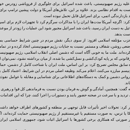
ی علیه رژیم صهیونیستی، باعث شده اسرائیل برای جلوگیری از فروپاشی زودرس خو
دست به اقدام نظامی بزند. علاوه بر این، تلاش‌های آمریکا و دولت پیشین ترامپ برا
د بازدارندگی اتمی، برای اسرائیل قابل تحمل نبوده است.
کرد: اگرچه آمریکا مدت‌ها ایران را با مذاکرات سرگرم کرد تا تجهیزات لازم برای اسر
یل به دست ایران رسید، باعث شد اسرائیل مجبور شود این عملیات را زودتر از موعد م
دست بدهد.
 حزب مؤتلفه اسلامی افزود: از سوی دیگر، نقش مردم در چنین شرایط حساسی بسیا
عی روشن، شفاف و مستمر نسبت به جنایات رژیم صهیونیستی اتخاذ کرده و در تمامی ر
رده‌اند. ملت ما به خوبی آگاه است که دشمن اصلی انقلاب اسلامی، رژیم صهیونیست
قانونی که بر پایه کودک‌کشی و نسل‌کشی بنا شده، از میان برداشته نشود، نمی‌توان ا
ه سابق مجلس تصریح کرد: بر این اساس، ملت ایران با شناخت کامل از دشمن، حمای
نیسم مبارزه می‌کنند، اعلام می‌کند. وظیفه اصلی مردم در این شرایط، اعتماد کامل ب
روانی دشمن و کمک به دستگاه‌های اطلاعاتی برای شناسایی و مقابله با عوامل نفوذی
ند.
ه گفت: همچنین، آمادگی و گوش به فرمان بودن نسبت به فرماندهی کل قوا و رهبری از
تردید و با سرعت در صحنه حضور یابند و دستورات را اجرا کنند، چرا که این اقداما
 کرد: تحولات اخیر تأثیرات قابل توجهی بر منطقه و کشورهای اطراف خواهد داشت.
ا یا ترس، به صورت مستقیم یا غیرمستقیم از رژیم صهیونیستی حمایت کرده‌اند، اگ
در صورتی که همکاری برخی کشورها با اسرائیل اثبات شود، جمهوری اسلامی ایران 