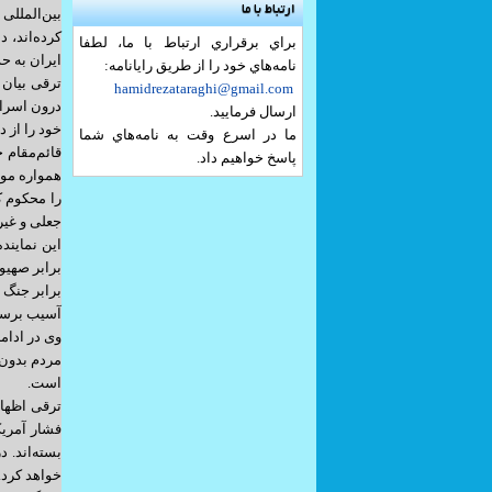
ارتباط با ما
بین‌الملل
کرده‌اند، 
براي برقراري ارتباط با ما، لطفا
ایران به ح
نامه‌هاي خود را از طريق رايانامه:
ترقی بیان 
hamidrezataraghi@gmail.com
درون اسرائ
ارسال فرماييد.
خود را از 
ما در اسرع وقت به نامه‌هاي شما
قائم‌مقام
پاسخ خواهيم داد.
همواره موض
را محکوم ک
جعلی و غیر
این نمایند
برابر صهیو
برابر جنگ 
آسیب برسا
وی در ادام
مردم بدون 
است.
ترقی اظهار
فشار آمریک
بسته‌اند. 
خواهد کرد.