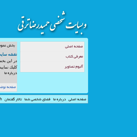
بخش عموم
صفحه اصلي
نقشه ساي
معرفي كتاب
در اين بخش
آلبوم تصاوير
كليك نماييد
درباره ما
صفحه توضيح
صفحه اصلي
درباره ما
فضاي شخصي شما
تالار گفتمان
sh